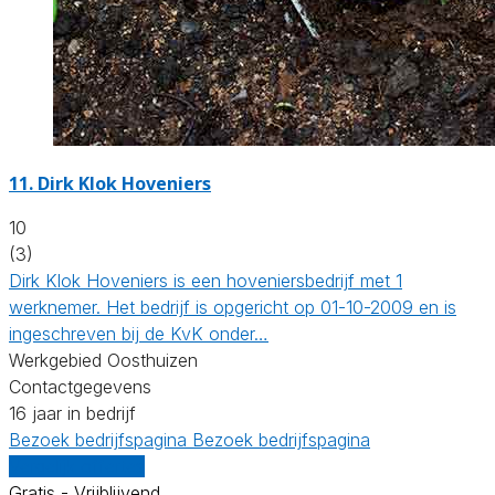
11.
Dirk Klok Hoveniers
10
(3)
Dirk Klok Hoveniers is een hoveniersbedrijf met 1
werknemer. Het bedrijf is opgericht op 01-10-2009 en is
ingeschreven bij de KvK onder…
Werkgebied Oosthuizen
Contactgegevens
16 jaar in bedrijf
Bezoek bedrijfspagina
Bezoek bedrijfspagina
Vergelijk offertes
Gratis - Vrijblijvend