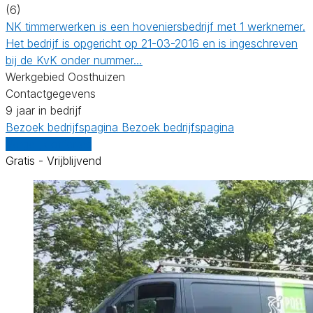
(6)
NK timmerwerken is een hoveniersbedrijf met 1 werknemer.
Het bedrijf is opgericht op 21-03-2016 en is ingeschreven
bij de KvK onder nummer…
Werkgebied Oosthuizen
Contactgegevens
9 jaar in bedrijf
Bezoek bedrijfspagina
Bezoek bedrijfspagina
Vergelijk offertes
Gratis - Vrijblijvend