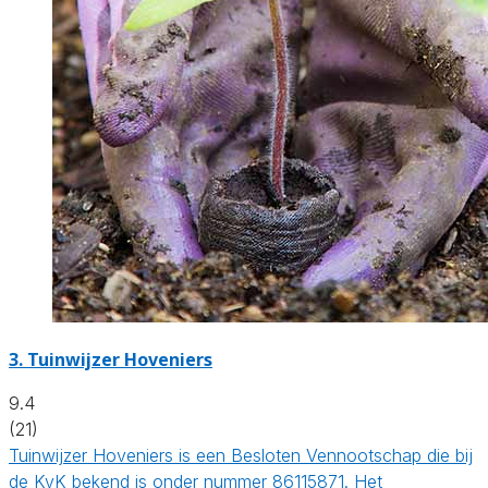
3.
Tuinwijzer Hoveniers
9.4
(21)
Tuinwijzer Hoveniers is een Besloten Vennootschap die bij
de KvK bekend is onder nummer 86115871. Het