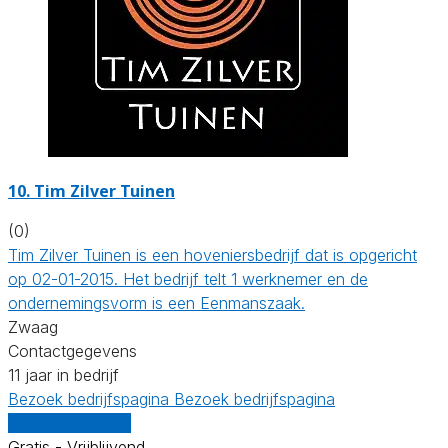
10.
Tim Zilver Tuinen
(0)
Tim Zilver Tuinen is een hoveniersbedrijf dat is opgericht
op 02-01-2015. Het bedrijf telt 1 werknemer en de
ondernemingsvorm is een Eenmanszaak.
Zwaag
Contactgegevens
11 jaar in bedrijf
Bezoek bedrijfspagina
Bezoek bedrijfspagina
Vergelijk offertes
Gratis - Vrijblijvend