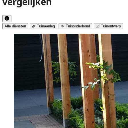
vergelijken
Alle diensten
🌿 Tuinaanleg
🌱 Tuinonderhoud
📐 Tuinontwerp