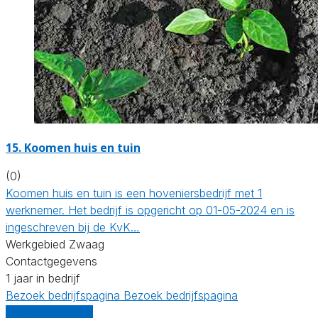
15.
Koomen huis en tuin
(0)
Koomen huis en tuin is een hoveniersbedrijf met 1
werknemer. Het bedrijf is opgericht op 01-05-2024 en is
ingeschreven bij de KvK…
Werkgebied Zwaag
Contactgegevens
1 jaar in bedrijf
Bezoek bedrijfspagina
Bezoek bedrijfspagina
Vergelijk offertes