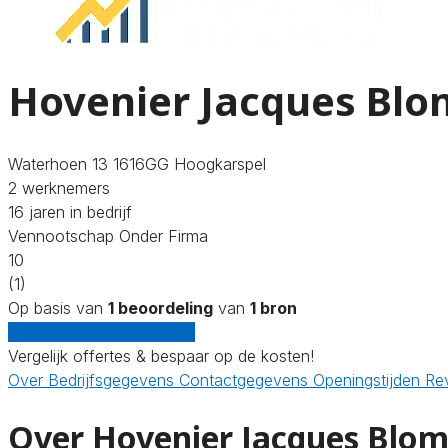
Hovenier Jacques Blo
Waterhoen 13 1616GG Hoogkarspel
2 werknemers
16 jaren in bedrijf
Vennootschap Onder Firma
10
(1)
Op basis van
1 beoordeling
van
1 bron
Gratis offertes vergelijken
Vergelijk offertes & bespaar op de kosten!
Over
Bedrijfsgegevens
Contactgegevens
Openingstijden
Re
Over Hovenier Jacques Blo