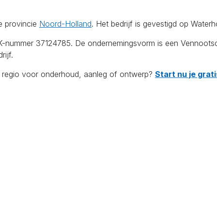
e provincie
Noord-Holland
. Het bedrijf is gevestigd op Wate
KvK-nummer 37124785. De ondernemingsvorm is een Vennootsch
ijf.
de regio voor onderhoud, aanleg of ontwerp?
Start nu je gra