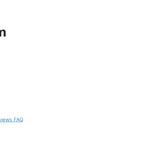
m
views
FAQ
m