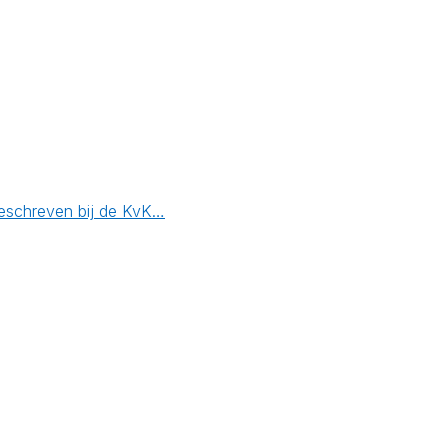
geschreven bij de KvK…