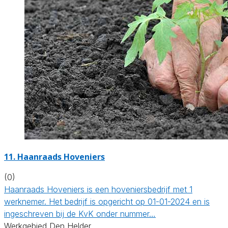
11.
Haanraads Hoveniers
(0)
Haanraads Hoveniers is een hoveniersbedrijf met 1
werknemer. Het bedrijf is opgericht op 01-01-2024 en is
ingeschreven bij de KvK onder nummer…
Werkgebied Den Helder