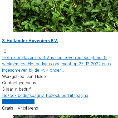
8.
Hollander Hoveniers B.V.
(0)
Hollander Hoveniers B.V. is een hoveniersbedrijf met 9
werknemers. Het bedrijf is opgericht op 27-12-2022 en is
ingeschreven bij de KvK onder…
Werkgebied Den Helder
Contactgegevens
3 jaar in bedrijf
Bezoek bedrijfspagina
Bezoek bedrijfspagina
Vergelijk offertes
Gratis - Vrijblijvend