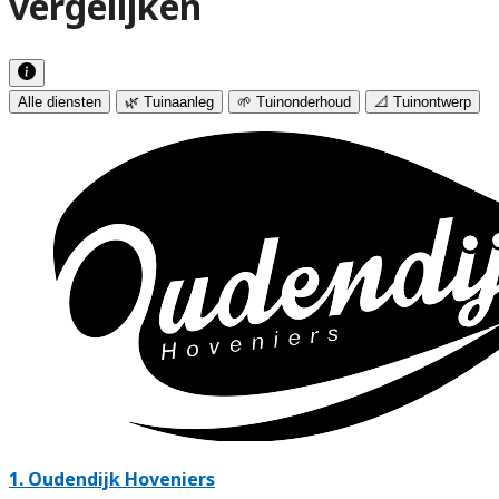
vergelijken
Alle diensten
🌿 Tuinaanleg
🌱 Tuinonderhoud
📐 Tuinontwerp
1.
Oudendijk Hoveniers