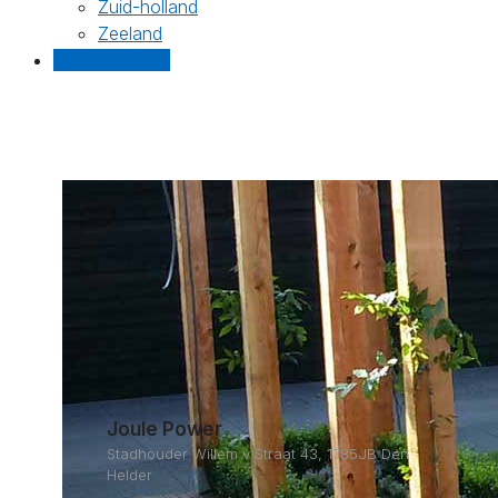
Zuid-holland
Zeeland
Gratis offertes
Joule Power
Stadhouder Willem v Straat 43, 1785JB Den
Helder