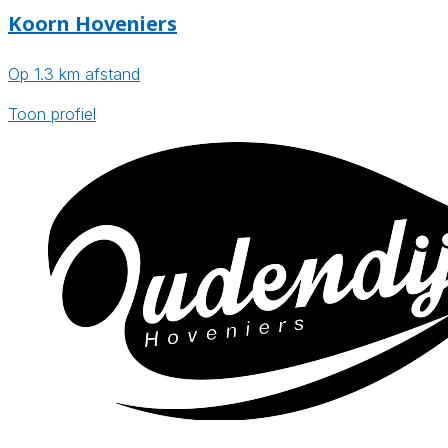
Koorn Hoveniers
Op 1.3 km afstand
Toon profiel