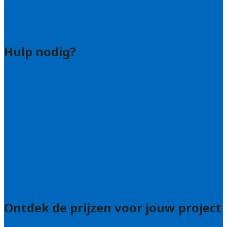
Hovenier leads kopen
Bedrijf aanmelden
Hulp nodig?
Contact
Bel 085 005 0242
Wie zijn wij?
Uitleg over de offerteservice
Hulp nodig bij je aanvraag?
Welke kwaliteitseisen stellen we?
Hoe doen we onderzoek naar hoveniers?
Veelgestelde vragen: particulieren
Veelgestelde vragen: bedrijven
Ontdek de prijzen voor jouw project