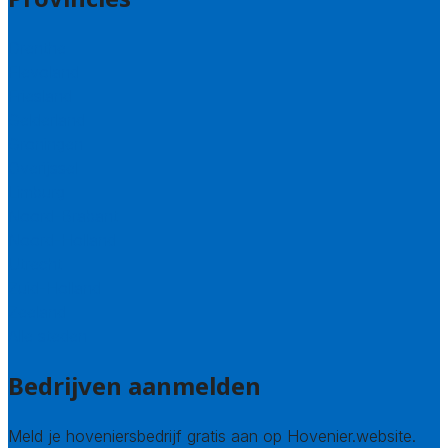
Drenthe
Flevoland
Friesland
Gelderland
Groningen
Overijssel
Limburg
Noord-Brabant
Noord-Holland
Utrecht
Zuid-Holland
Zeeland
Alle steden
Bedrijven aanmelden
Meld je hoveniersbedrijf gratis aan op Hovenier.website.