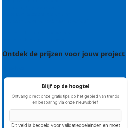
Uitleg over de offerteservice
Hulp nodig bij je aanvraag?
Welke kwaliteitseisen stellen we?
Hoe doen we onderzoek naar hoveniers?
Veelgestelde vragen: particulieren
Veelgestelde vragen: bedrijven
Ontdek de prijzen voor jouw project
Prijsadvies
Blijf op de hoogte!
Ontvang direct onze gratis tips op het gebied van trends
en besparing via onze nieuwsbrief.
Dit veld is bedoeld voor validatiedoeleinden en moet