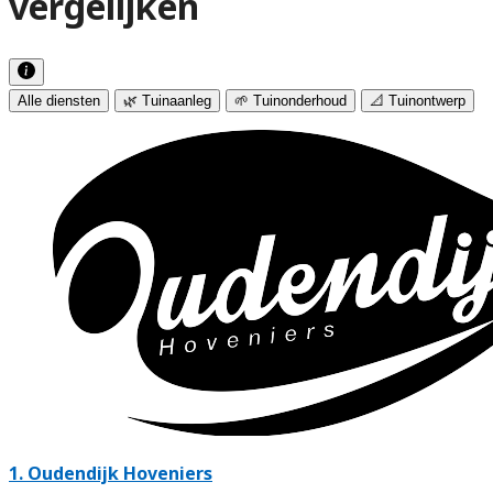
vergelijken
Alle diensten
🌿 Tuinaanleg
🌱 Tuinonderhoud
📐 Tuinontwerp
1.
Oudendijk Hoveniers