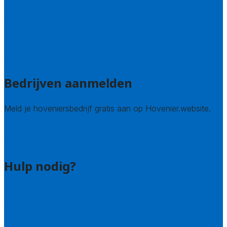
Noord-Holland
Utrecht
Zuid-Holland
Zeeland
Alle steden
Bedrijven aanmelden
Meld je hoveniersbedrijf gratis aan op Hovenier.website.
Hovenier leads kopen
Bedrijf aanmelden
Hulp nodig?
Contact
Bel 085 005 0242
Wie zijn wij?