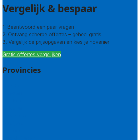
Vergelijk & bespaar
1. Beantwoord een paar vragen
2. Ontvang scherpe offertes – geheel gratis
3. Vergelijk de prijsopgaven en kies je hovenier
Gratis offertes vergelijken
Provincies
Drenthe
Flevoland
Friesland
Gelderland
Groningen
Overijssel
Limburg
Noord-Brabant