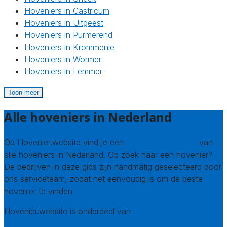
Hoveniers in Castricum
Hoveniers in Uitgeest
Hoveniers in Purmerend
Hoveniers in Krommenie
Hoveniers in Wormer
Hoveniers in Lemmer
Toon meer
Alle hoveniers in Nederland
Op Hovenier.website vind je een
compleet overzicht
van
alle hoveniers in Nederland. Op zoek naar een hovenier?
De bedrijven in deze gids zijn handmatig geselecteerd door
ons serviceteam, zodat het eenvoudig is om de beste
hovenier te vinden.
Hovenier.website is onderdeel van
Avato