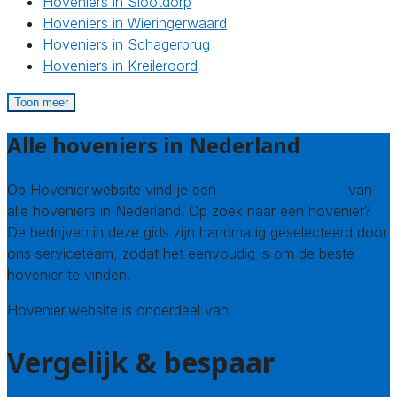
Hoveniers in Slootdorp
Hoveniers in Wieringerwaard
Hoveniers in Schagerbrug
Hoveniers in Kreileroord
Toon meer
Alle hoveniers in Nederland
Op Hovenier.website vind je een
compleet overzicht
van
alle hoveniers in Nederland. Op zoek naar een hovenier?
De bedrijven in deze gids zijn handmatig geselecteerd door
ons serviceteam, zodat het eenvoudig is om de beste
hovenier te vinden.
Hovenier.website is onderdeel van
Avato
Vergelijk & bespaar