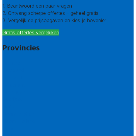
1. Beantwoord een paar vragen
2. Ontvang scherpe offertes – geheel gratis
3. Vergelijk de prijsopgaven en kies je hovenier
Gratis offertes vergelijken
Provincies
Drenthe
Flevoland
Friesland
Gelderland
Groningen
Overijssel
Limburg
Noord-Brabant
Noord-Holland
Utrecht
Zuid-Holland