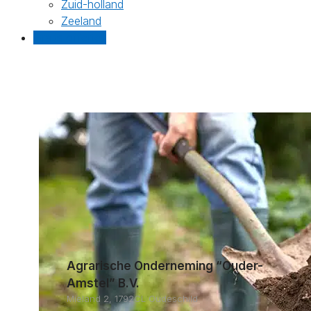
Zuid-holland
Zeeland
Gratis offertes
Agrarische Onderneming “Ouder-
Amstel” B.V.
Mieland 2, 1792CL Oudeschild