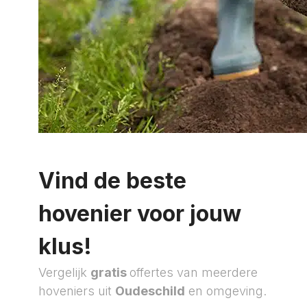
Vind de beste
hovenier voor jouw
klus!
Vergelijk
gratis
offertes van meerdere
hoveniers uit
Oudeschild
en omgeving.