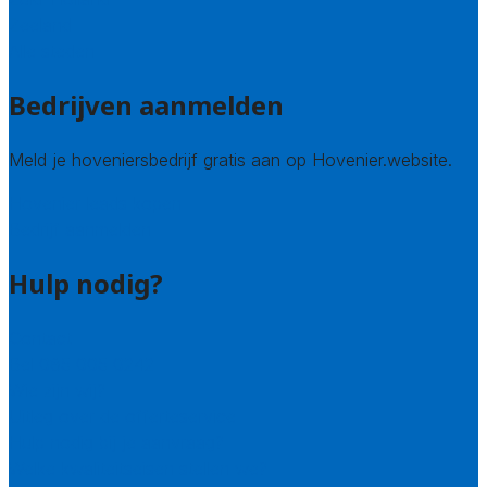
Zeeland
Alle steden
Bedrijven aanmelden
Meld je hoveniersbedrijf gratis aan op Hovenier.website.
Hovenier leads kopen
Bedrijf aanmelden
Hulp nodig?
Contact
Bel 085 005 0242
Wie zijn wij?
Uitleg over de offerteservice
Hulp nodig bij je aanvraag?
Welke kwaliteitseisen stellen we?