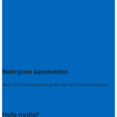
Gelderland
Groningen
Overijssel
Limburg
Noord-Brabant
Noord-Holland
Utrecht
Zuid-Holland
Zeeland
Alle steden
Bedrijven aanmelden
Meld je hoveniersbedrijf gratis aan op Hovenier.website.
Hovenier leads kopen
Bedrijf aanmelden
Hulp nodig?