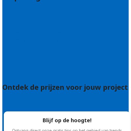
Contact
Bel 085 005 0242
Wie zijn wij?
Uitleg over de offerteservice
Hulp nodig bij je aanvraag?
Welke kwaliteitseisen stellen we?
Hoe doen we onderzoek naar hoveniers?
Veelgestelde vragen: particulieren
Veelgestelde vragen: bedrijven
Ontdek de prijzen voor jouw project
Prijsadvies
Blijf op de hoogte!
Ontvang direct onze gratis tips op het gebied van trends