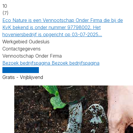
10
(7)
Eco Nature is een Vennootschap Onder Firma die bij de
KvK bekend is onder nummer 97798002. Het
hoveniersbedrijf is opgericht op 03-07-2025…
Werkgebied Oudesluis
Contactgegevens
Vennootschap Onder Firma
Bezoek bedrijfspagina
Bezoek bedrijfspagina
Vergelijk offertes
Gratis - Vrijblijvend