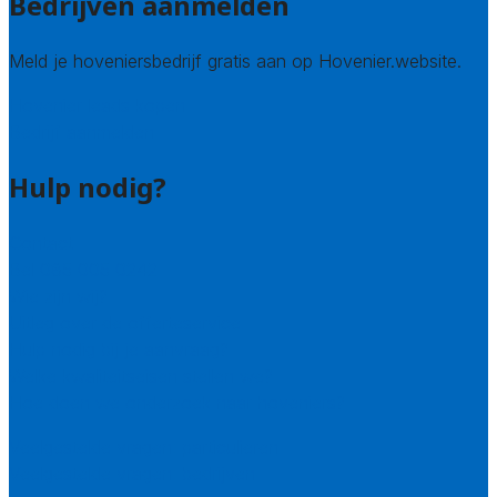
Bedrijven aanmelden
Meld je hoveniersbedrijf gratis aan op Hovenier.website.
Hovenier leads kopen
Bedrijf aanmelden
Hulp nodig?
Contact
Bel 085 005 0242
Wie zijn wij?
Uitleg over de offerteservice
Hulp nodig bij je aanvraag?
Welke kwaliteitseisen stellen we?
Hoe doen we onderzoek naar hoveniers?
Veelgestelde vragen: particulieren
Veelgestelde vragen: bedrijven