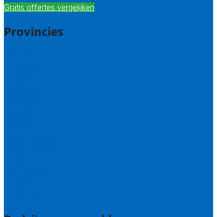
Gratis offertes vergelijken
Provincies
Drenthe
Flevoland
Friesland
Gelderland
Groningen
Overijssel
Limburg
Noord-Brabant
Noord-Holland
Utrecht
Zuid-Holland
Zeeland
Alle steden