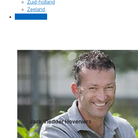
Zuid-holland
Zeeland
Gratis offertes
Jack Vledder Hoveniers
Kreil 32, 1768BT Barsingerhorn