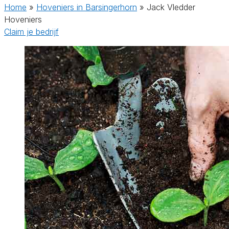
Home
»
Hoveniers in Barsingerhorn
»
Jack Vledder
Hoveniers
Claim je bedrijf