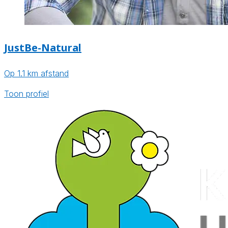
JustBe-Natural
Op 1.1 km afstand
Toon profiel