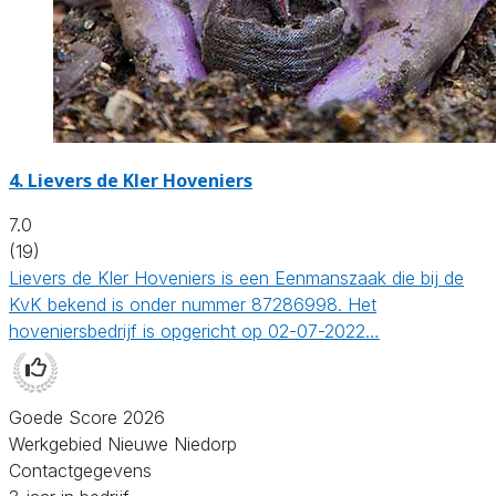
4.
Lievers de Kler Hoveniers
7.0
(19)
Lievers de Kler Hoveniers is een Eenmanszaak die bij de
KvK bekend is onder nummer 87286998. Het
hoveniersbedrijf is opgericht op 02-07-2022…
Goede Score 2026
Werkgebied Nieuwe Niedorp
Contactgegevens