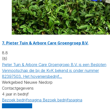
7.
Pieter Tuin & Arbore Care Groengroep B.V.
8.8
(8)
Pieter Tuin & Arbore Care Groengroep B.V. is een Besloten
Vennootschap die bij de KvK bekend is onder nummer
82397503. Het hoveniersbedrijf…
Werkgebied Nieuwe Niedorp
Contactgegevens
4 jaar in bedrijf
Bezoek bedrijfspagina
Bezoek bedrijfspagina
Vergelijk offertes