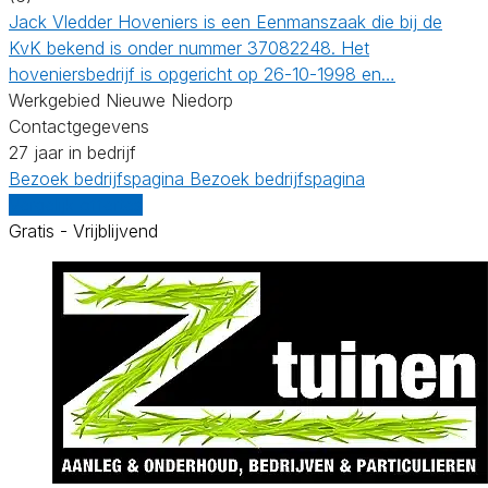
Jack Vledder Hoveniers is een Eenmanszaak die bij de
KvK bekend is onder nummer 37082248. Het
hoveniersbedrijf is opgericht op 26-10-1998 en…
Werkgebied Nieuwe Niedorp
Contactgegevens
27 jaar in bedrijf
Bezoek bedrijfspagina
Bezoek bedrijfspagina
Vergelijk offertes
Gratis - Vrijblijvend