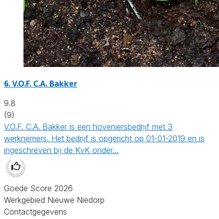
6.
V.O.F. C.A. Bakker
9.8
(9)
V.O.F. C.A. Bakker is een hoveniersbedrijf met 3
werknemers. Het bedrijf is opgericht op 01-01-2019 en is
ingeschreven bij de KvK onder…
Goede Score 2026
Werkgebied Nieuwe Niedorp
Contactgegevens