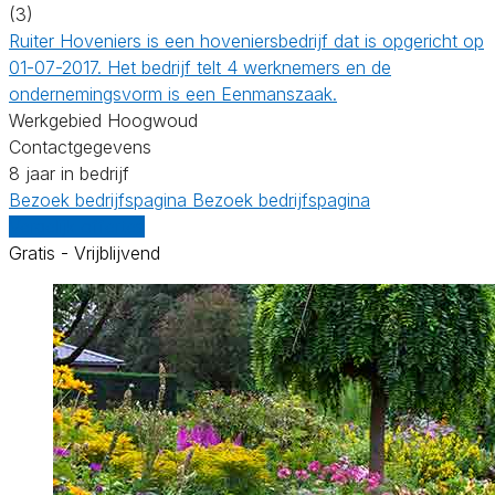
(3)
Ruiter Hoveniers is een hoveniersbedrijf dat is opgericht op
01-07-2017. Het bedrijf telt 4 werknemers en de
ondernemingsvorm is een Eenmanszaak.
Werkgebied Hoogwoud
Contactgegevens
8 jaar in bedrijf
Bezoek bedrijfspagina
Bezoek bedrijfspagina
Vergelijk offertes
Gratis - Vrijblijvend