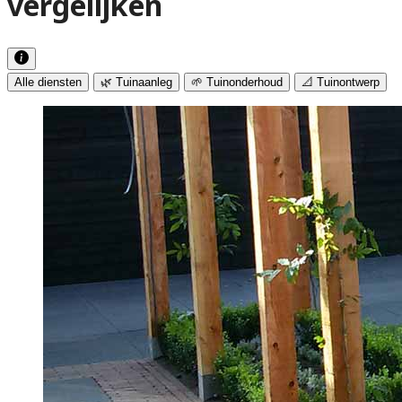
vergelijken
Alle diensten
🌿 Tuinaanleg
🌱 Tuinonderhoud
📐 Tuinontwerp