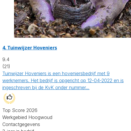
4.
Tuinwijzer Hoveniers
9.4
(21)
Tuinwijzer Hoveniers is een hoveniersbedrijf met 9
werknemers. Het bedrijf is opgericht op 12-04-2022 en is
ingeschreven bij de KvK onder nummer…
Top Score 2026
Werkgebied Hoogwoud
Contactgegevens