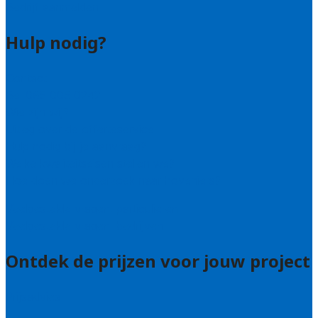
Bedrijf aanmelden
Hulp nodig?
Contact
Bel 085 005 0242
Wie zijn wij?
Uitleg over de offerteservice
Hulp nodig bij je aanvraag?
Welke kwaliteitseisen stellen we?
Hoe doen we onderzoek naar hoveniers?
Veelgestelde vragen: particulieren
Veelgestelde vragen: bedrijven
Ontdek de prijzen voor jouw project
Prijsadvies