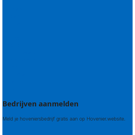
Drenthe
Flevoland
Friesland
Gelderland
Groningen
Overijssel
Limburg
Noord-Brabant
Noord-Holland
Utrecht
Zuid-Holland
Zeeland
Alle steden
Bedrijven aanmelden
Meld je hoveniersbedrijf gratis aan op Hovenier.website.
Hovenier leads kopen