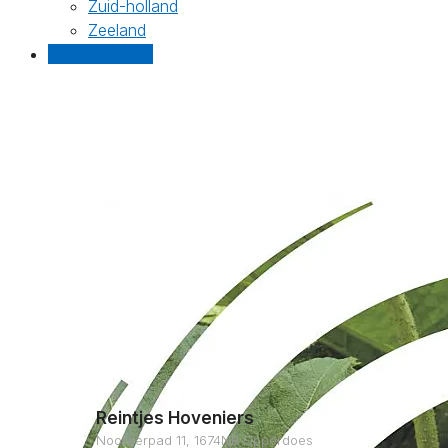
Zuid-holland
Zeeland
Gratis offertes
Reintjes Hoveniers
Noorderpad 11, 1674NR Opperdoes