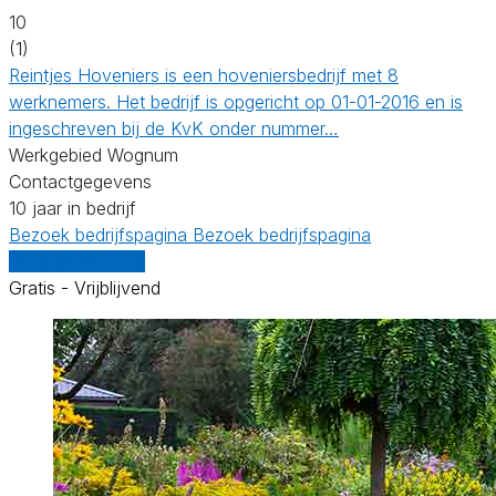
10
(1)
Reintjes Hoveniers is een hoveniersbedrijf met 8
werknemers. Het bedrijf is opgericht op 01-01-2016 en is
ingeschreven bij de KvK onder nummer…
Werkgebied Wognum
Contactgegevens
10 jaar in bedrijf
Bezoek bedrijfspagina
Bezoek bedrijfspagina
Vergelijk offertes
Gratis - Vrijblijvend