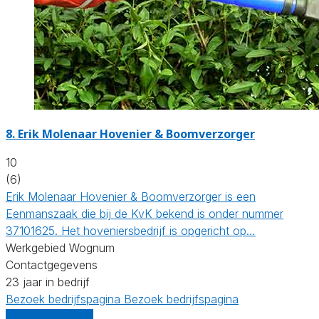
8.
Erik Molenaar Hovenier & Boomverzorger
10
(6)
Erik Molenaar Hovenier & Boomverzorger is een
Eenmanszaak die bij de KvK bekend is onder nummer
37101625. Het hoveniersbedrijf is opgericht op…
Werkgebied Wognum
Contactgegevens
23 jaar in bedrijf
Bezoek bedrijfspagina
Bezoek bedrijfspagina
Vergelijk offertes