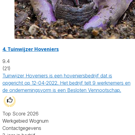
4.
Tuinwijzer Hoveniers
9.4
(21)
Tuinwijzer Hoveniers is een hoveniersbedrijf dat is
opgericht op 12-04-2022. Het bedrijf telt 9 werknemers en
de ondernemingsvorm is een Besloten Vennootschap.
Top Score 2026
Werkgebied Wognum
Contactgegevens