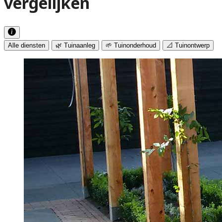
vergelijken
Alle diensten
🌿 Tuinaanleg
🌱 Tuinonderhoud
📐 Tuinontwerp