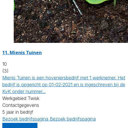
11.
Mienis Tuinen
10
(3)
Mienis Tuinen is een hoveniersbedrijf met 1 werknemer. Het
bedrijf is opgericht op 01-02-2021 en is ingeschreven bij de
KvK onder nummer…
Werkgebied Twisk
Contactgegevens
5 jaar in bedrijf
Bezoek bedrijfspagina
Bezoek bedrijfspagina
Vergelijk offertes