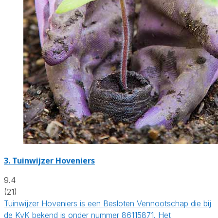
3.
Tuinwijzer Hoveniers
9.4
(21)
Tuinwijzer Hoveniers is een Besloten Vennootschap die bij
de KvK bekend is onder nummer 86115871. Het