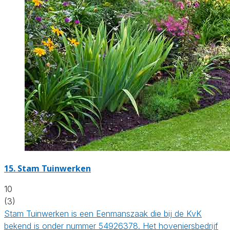
15.
Stam Tuinwerken
10
(3)
Stam Tuinwerken is een Eenmanszaak die bij de KvK
bekend is onder nummer 54926378. Het hoveniersbedrijf