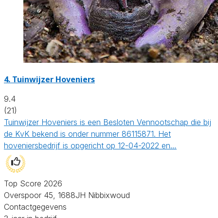
4.
Tuinwijzer Hoveniers
9.4
(21)
Tuinwijzer Hoveniers is een Besloten Vennootschap die bij
de KvK bekend is onder nummer 86115871. Het
hoveniersbedrijf is opgericht op 12-04-2022 en…
Top Score 2026
Overspoor 45, 1688JH Nibbixwoud
Contactgegevens