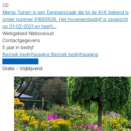
(3)
Mienis Tuinen is een Eenmanszaak die bij de KvK bekend is
onder nummer 81885628. Het hoveniersbedrijf is opgericht
op 01-02-2021 en heeft…
Werkgebied Nibbixwoud
Contactgegevens
5 jaar in bedrijf
Bezoek bedrijfspagina
Bezoek bedrijfspagina
Vergelijk offertes
Gratis - Vrijblijvend