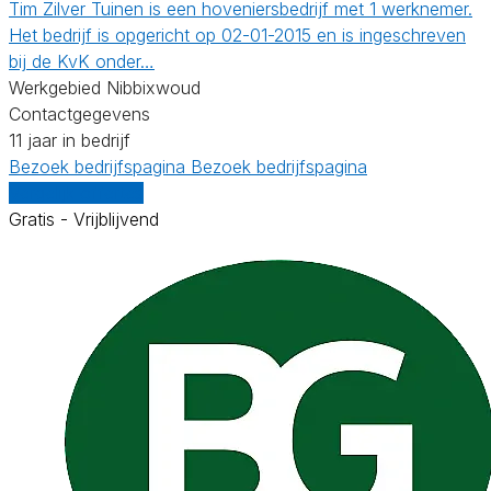
Tim Zilver Tuinen is een hoveniersbedrijf met 1 werknemer.
Het bedrijf is opgericht op 02-01-2015 en is ingeschreven
bij de KvK onder…
Werkgebied Nibbixwoud
Contactgegevens
11 jaar in bedrijf
Bezoek bedrijfspagina
Bezoek bedrijfspagina
Vergelijk offertes
Gratis - Vrijblijvend