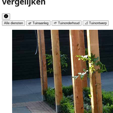
vergelijken
Alle diensten
🌿 Tuinaanleg
🌱 Tuinonderhoud
📐 Tuinontwerp