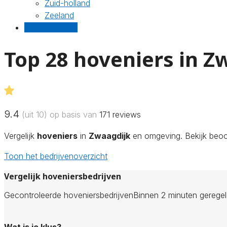
Zuid-holland
Zeeland
Gratis offertes
Top 28 hoveniers in Z
9.4
(uit 10) op basis van
171
reviews
Vergelijk
hoveniers
in
Zwaagdijk
en omgeving. Bekijk beoor
Toon het bedrijvenoverzicht
Vergelijk hoveniersbedrijven
Gecontroleerde hoveniersbedrijven
Binnen 2 minuten gerege
Wat is je klus?