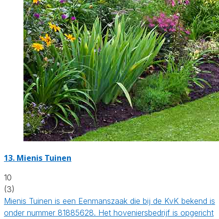
13.
Mienis Tuinen
10
(3)
Mienis Tuinen is een Eenmanszaak die bij de KvK bekend is
onder nummer 81885628. Het hoveniersbedrijf is opgericht