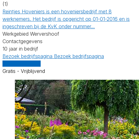
(1)
Reintjes Hoveniers is een hoveniersbedrijf met 8
werknemers. Het bedrijf is opgericht op 01-01-2016 en is
ingeschreven bij de KvK onder nummer…
Werkgebied Wervershoof
Contactgegevens
10 jaar in bedrijf
Bezoek bedrijfspagina
Bezoek bedrijfspagina
Vergelijk offertes
Gratis - Vrijblijvend