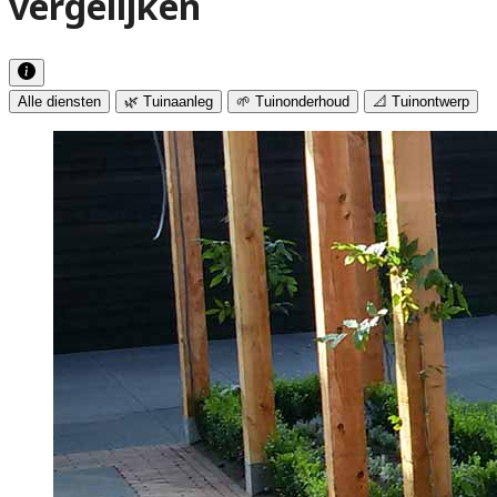
vergelijken
Alle diensten
🌿 Tuinaanleg
🌱 Tuinonderhoud
📐 Tuinontwerp