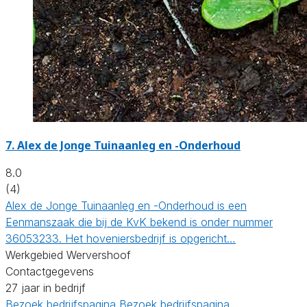
7.
Alex de Jonge Tuinaanleg en -Onderhoud
8.0
(4)
Alex de Jonge Tuinaanleg en -Onderhoud is een
Eenmanszaak die bij de KvK bekend is onder nummer
36053233. Het hoveniersbedrijf is opgericht…
Werkgebied Wervershoof
Contactgegevens
27 jaar in bedrijf
Bezoek bedrijfspagina
Bezoek bedrijfspagina