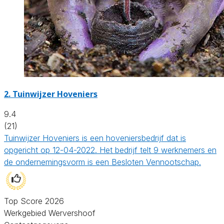
2.
Tuinwijzer Hoveniers
9.4
(21)
Tuinwijzer Hoveniers is een hoveniersbedrijf dat is
opgericht op 12-04-2022. Het bedrijf telt 9 werknemers en
de ondernemingsvorm is een Besloten Vennootschap.
Top Score 2026
Werkgebied Wervershoof