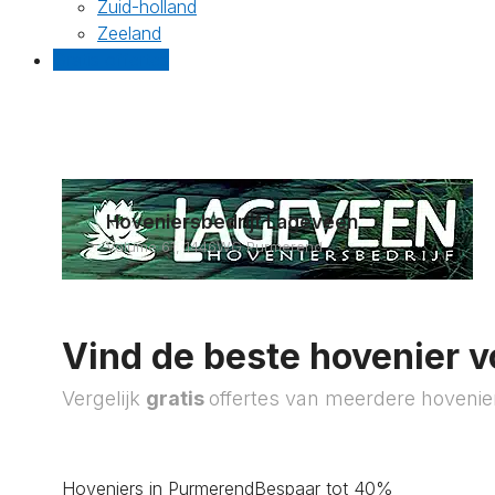
Zuid-holland
Zeeland
Gratis offertes
Hoveniersbedrijf Lageveen
Volume 61, 1446WG Purmerend
Vind de beste hovenier v
Vergelijk
gratis
offertes van meerdere hovenie
Hoveniers in Purmerend
Bespaar tot 40%