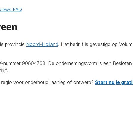
views
FAQ
veen
de provincie
Noord-Holland
. Het bedrijf is gevestigd op Volu
KvK-nummer 90604768. De ondernemingsvorm is een Besloten 
ijf.
de regio voor onderhoud, aanleg of ontwerp?
Start nu je gra