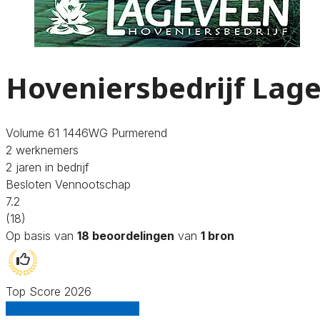
Hoveniersbedrijf Lag
Volume 61 1446WG Purmerend
2 werknemers
2 jaren in bedrijf
Besloten Vennootschap
7.2
(18)
Op basis van
18 beoordelingen
van
1 bron
Top Score 2026
Gratis offertes vergelijken