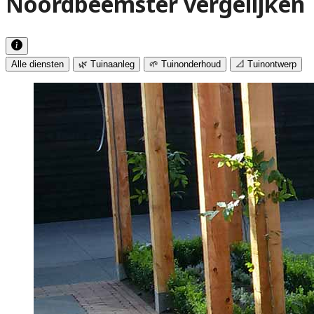
Noordbeemster vergelijken
Alle diensten
🌿 Tuinaanleg
🌱 Tuinonderhoud
📐 Tuinontwerp