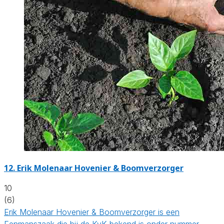
12.
Erik Molenaar Hovenier & Boomverzorger
10
(6)
Erik Molenaar Hovenier & Boomverzorger is een
Eenmanszaak die bij de KvK bekend is onder nummer