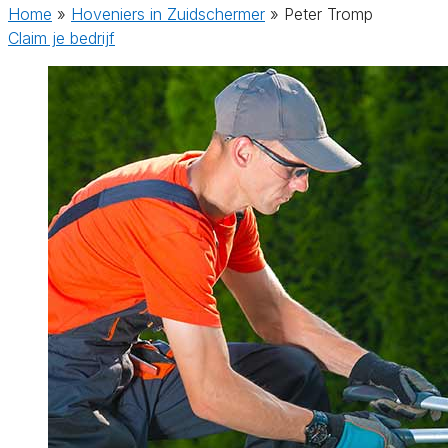
Home
»
Hoveniers in Zuidschermer
»
Peter Tromp
Claim je bedrijf