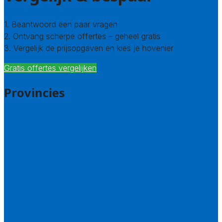
1. Beantwoord een paar vragen
2. Ontvang scherpe offertes – geheel gratis
3. Vergelijk de prijsopgaven en kies je hovenier
Gratis offertes vergelijken
Provincies
Drenthe
Flevoland
Friesland
Gelderland
Groningen
Overijssel
Limburg
Noord-Brabant
Noord-Holland