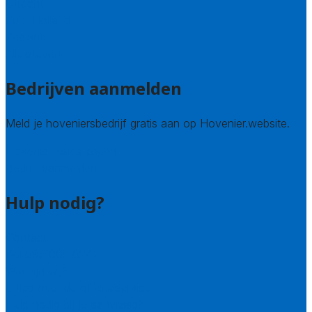
Utrecht
Zuid-Holland
Zeeland
Alle steden
Bedrijven aanmelden
Meld je hoveniersbedrijf gratis aan op Hovenier.website.
Hovenier leads kopen
Bedrijf aanmelden
Hulp nodig?
Contact
Bel 085 005 0242
Wie zijn wij?
Uitleg over de offerteservice
Hulp nodig bij je aanvraag?