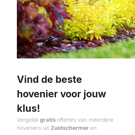
Vind de beste
hovenier voor jouw
klus!
Vergelijk
gratis
offertes van meerdere
hoveniers uit
Zuidschermer
en