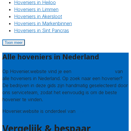
Hoveniers in Heiloo
Hoveniers in Limmen
Hoveniers in Akersloot
Hoveniers in Markenbinnen
Hoveniers in Sint Pancras
Toon meer
Alle hoveniers in Nederland
Op Hovenier.website vind je een
compleet overzicht
van
alle hoveniers in Nederland. Op zoek naar een hovenier?
De bedrijven in deze gids zijn handmatig geselecteerd door
ons serviceteam, zodat het eenvoudig is om de beste
hovenier te vinden.
Hovenier.website is onderdeel van
Avato
Vergelijk & bespaar