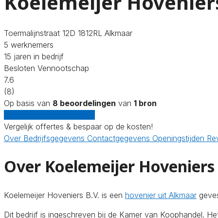
Koelemeijer Hoveniers
Toermalijnstraat 12D 1812RL Alkmaar
5 werknemers
15 jaren in bedrijf
Besloten Vennootschap
7.6
(8)
Op basis van
8 beoordelingen
van
1 bron
Gratis offertes vergelijken
Vergelijk offertes & bespaar op de kosten!
Over
Bedrijfsgegevens
Contactgegevens
Openingstijden
Re
Over Koelemeijer Hoveniers 
Koelemeijer Hoveniers B.V. is een
hovenier uit Alkmaar
geves
Dit bedrijf is ingeschreven bij de Kamer van Koophandel. 