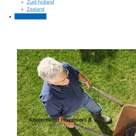
Zuid-holland
Zeeland
Gratis offertes
Koelemeijer Hoveniers B.V.
Toermalijnstraat 12D, 1812RL Alkmaar