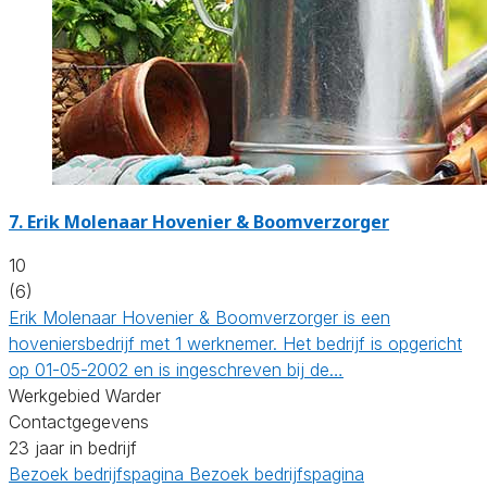
7.
Erik Molenaar Hovenier & Boomverzorger
10
(6)
Erik Molenaar Hovenier & Boomverzorger is een
hoveniersbedrijf met 1 werknemer. Het bedrijf is opgericht
op 01-05-2002 en is ingeschreven bij de…
Werkgebied Warder
Contactgegevens
23 jaar in bedrijf
Bezoek bedrijfspagina
Bezoek bedrijfspagina