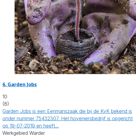
6.
Garden Jobs
10
(8)
Garden Jobs is een Eenmanszaak die bij de KvK bekend is
onder nummer 75432307. Het hoveniersbedrijf is opgericht
op 19-07-2019 en heeft…
Werkgebied Warder