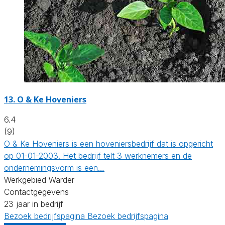
13.
O & Ke Hoveniers
6.4
(9)
O & Ke Hoveniers is een hoveniersbedrijf dat is opgericht
op 01-01-2003. Het bedrijf telt 3 werknemers en de
ondernemingsvorm is een…
Werkgebied Warder
Contactgegevens
23 jaar in bedrijf
Bezoek bedrijfspagina
Bezoek bedrijfspagina