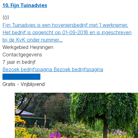
10.
Fijn Tuinadvies
(0)
Fijn Tuinadvies is een hoveniersbedrijf met 1 werknemer.
Het bedrijf is opgericht op 01-09-2018 en is ingeschreven
bij de KvK onder nummer…
Werkgebied Heijningen
Contactgegevens
7 jaar in bedrijf
Bezoek bedrijfspagina
Bezoek bedrijfspagina
Vergelijk offertes
Gratis - Vrijblijvend