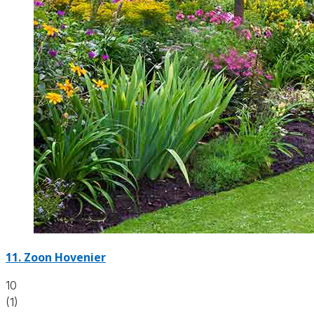
11.
Zoon Hovenier
10
(1)