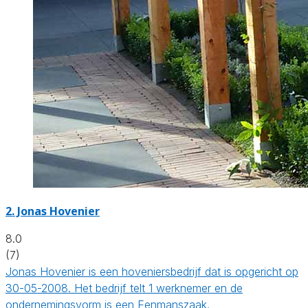
2.
Jonas Hovenier
8.0
(7)
Jonas Hovenier is een hoveniersbedrijf dat is opgericht op
30-05-2008. Het bedrijf telt 1 werknemer en de
ondernemingsvorm is een Eenmanszaak.