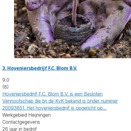
3.
Hoveniersbedrijf F.C. Blom B.V.
9.0
(8)
Hoveniersbedrijf F.C. Blom B.V. is een Besloten
Vennootschap die bij de KvK bekend is onder nummer
20093851. Het hoveniersbedrijf is opgericht op…
Werkgebied Heijningen
Contactgegevens
26 jaar in bedrijf