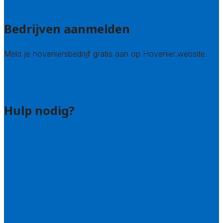
Alle steden
Bedrijven aanmelden
Meld je hoveniersbedrijf gratis aan op Hovenier.website.
Hovenier leads kopen
Bedrijf aanmelden
Hulp nodig?
Contact
Bel 085 005 0242
Wie zijn wij?
Uitleg over de offerteservice
Hulp nodig bij je aanvraag?
Welke kwaliteitseisen stellen we?
Hoe doen we onderzoek naar hoveniers?