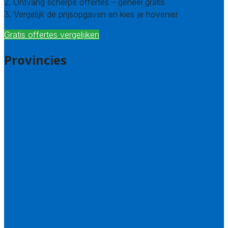
2. Ontvang scherpe offertes – geheel gratis
3. Vergelijk de prijsopgaven en kies je hovenier
Gratis offertes vergelijken
Provincies
Drenthe
Flevoland
Friesland
Gelderland
Groningen
Overijssel
Limburg
Noord-Brabant
Noord-Holland
Utrecht
Zuid-Holland
Zeeland