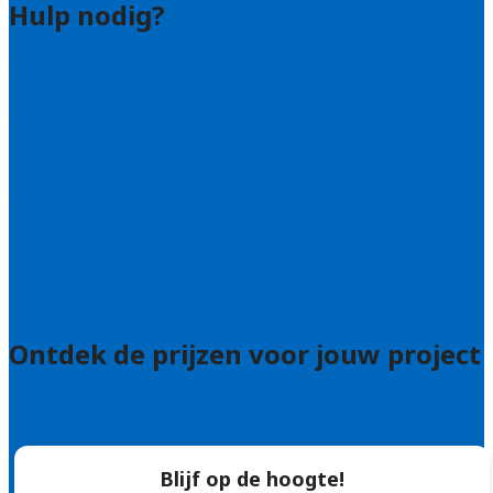
Hulp nodig?
Contact
Bel 085 005 0242
Wie zijn wij?
Uitleg over de offerteservice
Hulp nodig bij je aanvraag?
Welke kwaliteitseisen stellen we?
Hoe doen we onderzoek naar hoveniers?
Veelgestelde vragen: particulieren
Veelgestelde vragen: bedrijven
Ontdek de prijzen voor jouw project
Prijsadvies
Blijf op de hoogte!