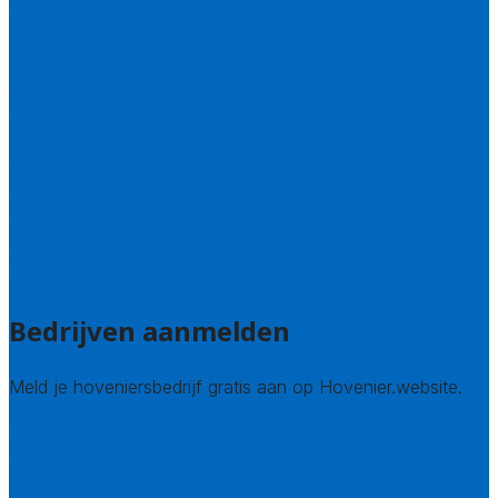
Friesland
Gelderland
Groningen
Overijssel
Limburg
Noord-Brabant
Noord-Holland
Utrecht
Zuid-Holland
Zeeland
Alle steden
Bedrijven aanmelden
Meld je hoveniersbedrijf gratis aan op Hovenier.website.
Hovenier leads kopen
Bedrijf aanmelden