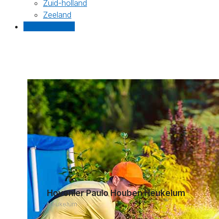
Zuid-holland
Zeeland
Gratis offertes
Hovenier Paulo Houben Heukelum
Heukelum