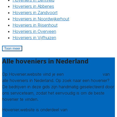
Hoveniers in Bentveld
Hoveniers in Abbenes
Hoveniers in Zandvoort
Hoveniers in Noordwijkerhout
Hoveniers in Rijsenhout
Hoveniers in Overveen
Hoveniers in Vijfhuizen
Toon meer
Alle hoveniers in Nederland
Op Hovenier.website vind je een
compleet overzicht
van
alle hoveniers in Nederland. Op zoek naar een hovenier?
De bedrijven in deze gids zijn handmatig geselecteerd door
ons serviceteam, zodat het eenvoudig is om de beste
hovenier te vinden.
Hovenier.website is onderdeel van
Avato