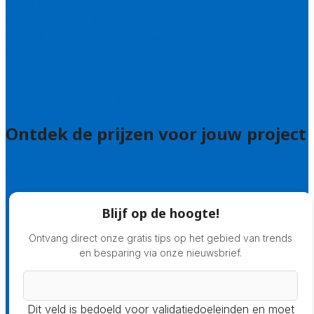
Uitleg over de offerteservice
Hulp nodig bij je aanvraag?
Welke kwaliteitseisen stellen we?
Hoe doen we onderzoek naar hoveniers?
Veelgestelde vragen: particulieren
Veelgestelde vragen: bedrijven
Ontdek de prijzen voor jouw project
Prijsadvies
Blijf op de hoogte!
Ontvang direct onze gratis tips op het gebied van trends
en besparing via onze nieuwsbrief.
Dit veld is bedoeld voor validatiedoeleinden en moet