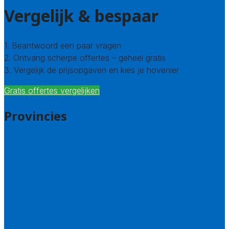
Vergelijk & bespaar
1. Beantwoord een paar vragen
2. Ontvang scherpe offertes – geheel gratis
3. Vergelijk de prijsopgaven en kies je hovenier
Gratis offertes vergelijken
Provincies
Drenthe
Flevoland
Friesland
Gelderland
Groningen
Overijssel
Limburg
Noord-Brabant