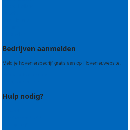
Noord-Holland
Utrecht
Zuid-Holland
Zeeland
Alle steden
Bedrijven aanmelden
Meld je hoveniersbedrijf gratis aan op Hovenier.website.
Hovenier leads kopen
Bedrijf aanmelden
Hulp nodig?
Contact
Bel 085 005 0242
Wie zijn wij?