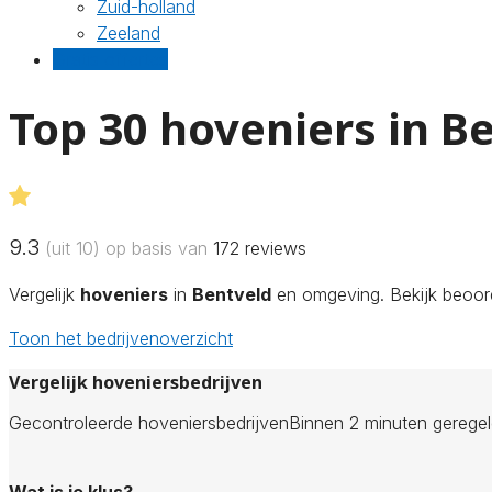
Zuid-holland
Zeeland
Gratis offertes
Top 30 hoveniers in B
9.3
(uit 10) op basis van
172
reviews
Vergelijk
hoveniers
in
Bentveld
en omgeving. Bekijk beoord
Toon het bedrijvenoverzicht
Vergelijk hoveniersbedrijven
Gecontroleerde hoveniersbedrijven
Binnen 2 minuten gerege
Wat is je klus?