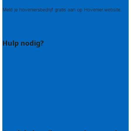
Meld je hoveniersbedrijf gratis aan op Hovenier.website.
Hovenier leads kopen
Bedrijf aanmelden
Hulp nodig?
Contact
Bel 085 005 0242
Wie zijn wij?
Uitleg over de offerteservice
Hulp nodig bij je aanvraag?
Welke kwaliteitseisen stellen we?
Hoe doen we onderzoek naar hoveniers?
Veelgestelde vragen: particulieren
Veelgestelde vragen: bedrijven