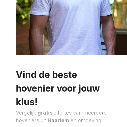
Vind de beste
hovenier voor jouw
klus!
Vergelijk
gratis
offertes van meerdere
hoveniers uit
Haarlem
en omgeving.