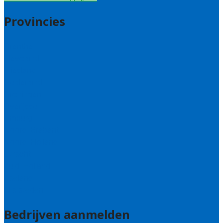
Provincies
Drenthe
Flevoland
Friesland
Gelderland
Groningen
Overijssel
Limburg
Noord-Brabant
Noord-Holland
Utrecht
Zuid-Holland
Zeeland
Alle steden
Bedrijven aanmelden