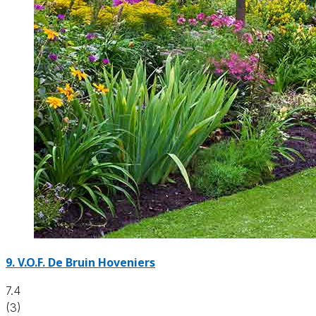
9.
V.O.F. De Bruin Hoveniers
7.4
(3)