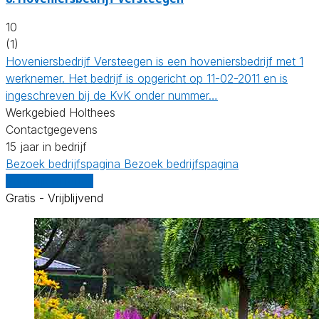
10
(1)
Hoveniersbedrijf Versteegen is een hoveniersbedrijf met 1
werknemer. Het bedrijf is opgericht op 11-02-2011 en is
ingeschreven bij de KvK onder nummer…
Werkgebied Holthees
Contactgegevens
15 jaar in bedrijf
Bezoek bedrijfspagina
Bezoek bedrijfspagina
Vergelijk offertes
Gratis - Vrijblijvend