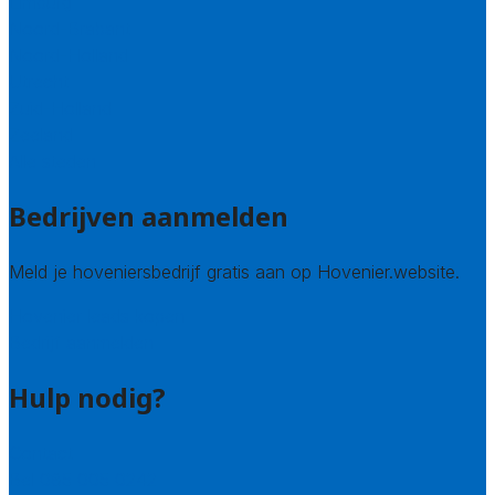
Limburg
Noord-Brabant
Noord-Holland
Utrecht
Zuid-Holland
Zeeland
Alle steden
Bedrijven aanmelden
Meld je hoveniersbedrijf gratis aan op Hovenier.website.
Hovenier leads kopen
Bedrijf aanmelden
Hulp nodig?
Contact
Bel 085 005 0242