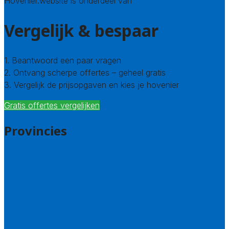
Hovenier.website is onderdeel van
Avato
Vergelijk & bespaar
1. Beantwoord een paar vragen
2. Ontvang scherpe offertes – geheel gratis
3. Vergelijk de prijsopgaven en kies je hovenier
Gratis offertes vergelijken
Provincies
Drenthe
Flevoland
Friesland
Gelderland
Groningen
Overijssel