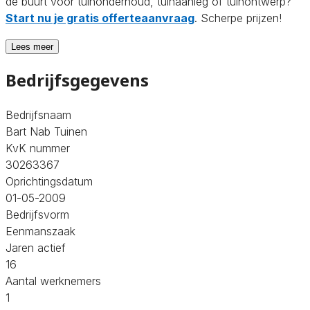
de buurt voor tuinonderhoud, tuinaanleg of tuinontwerp?
Start nu je gratis offerteaanvraag
. Scherpe prijzen!
Lees meer
Bedrijfsgegevens
Bedrijfsnaam
Bart Nab Tuinen
KvK nummer
30263367
Oprichtingsdatum
01-05-2009
Bedrijfsvorm
Eenmanszaak
Jaren actief
16
Aantal werknemers
1