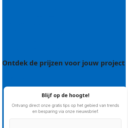
Wie zijn wij?
Uitleg over de offerteservice
Hulp nodig bij je aanvraag?
Welke kwaliteitseisen stellen we?
Hoe doen we onderzoek naar hoveniers?
Veelgestelde vragen: particulieren
Veelgestelde vragen: bedrijven
Ontdek de prijzen voor jouw project
Prijsadvies
Blijf op de hoogte!
Ontvang direct onze gratis tips op het gebied van trends
en besparing via onze nieuwsbrief.