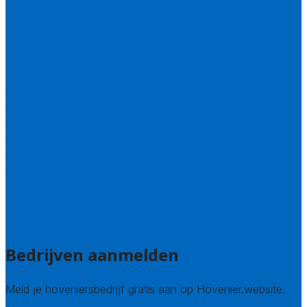
Drenthe
Flevoland
Friesland
Gelderland
Groningen
Overijssel
Limburg
Noord-Brabant
Noord-Holland
Utrecht
Zuid-Holland
Zeeland
Alle steden
Bedrijven aanmelden
Meld je hoveniersbedrijf gratis aan op Hovenier.website.