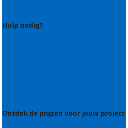
Hovenier leads kopen
Bedrijf aanmelden
Hulp nodig?
Contact
Bel 085 005 0242
Wie zijn wij?
Uitleg over de offerteservice
Hulp nodig bij je aanvraag?
Welke kwaliteitseisen stellen we?
Hoe doen we onderzoek naar hoveniers?
Veelgestelde vragen: particulieren
Veelgestelde vragen: bedrijven
Ontdek de prijzen voor jouw project
Prijsadvies