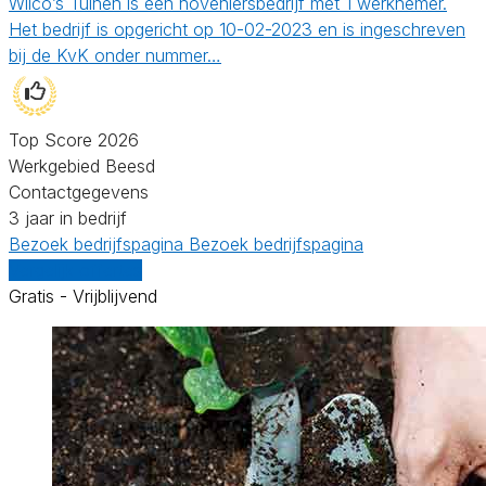
Wilco’s Tuinen is een hoveniersbedrijf met 1 werknemer.
Het bedrijf is opgericht op 10-02-2023 en is ingeschreven
bij de KvK onder nummer…
Top Score 2026
Werkgebied Beesd
Contactgegevens
3 jaar in bedrijf
Bezoek bedrijfspagina
Bezoek bedrijfspagina
Vergelijk offertes
Gratis - Vrijblijvend