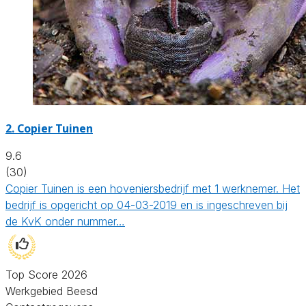
2.
Copier Tuinen
9.6
(30)
Copier Tuinen is een hoveniersbedrijf met 1 werknemer. Het
bedrijf is opgericht op 04-03-2019 en is ingeschreven bij
de KvK onder nummer…
Top Score 2026
Werkgebied Beesd