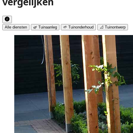
vergelijken
Alle diensten
🌿 Tuinaanleg
🌱 Tuinonderhoud
📐 Tuinontwerp