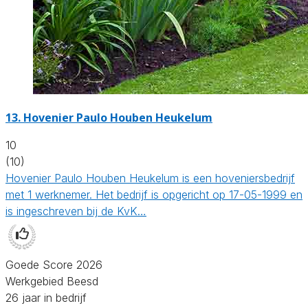
13.
Hovenier Paulo Houben Heukelum
10
(10)
Hovenier Paulo Houben Heukelum is een hoveniersbedrijf
met 1 werknemer. Het bedrijf is opgericht op 17-05-1999 en
is ingeschreven bij de KvK…
Goede Score 2026
Werkgebied Beesd
26 jaar in bedrijf