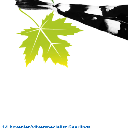
14.
hovenier/vijverspecialist Geerlings