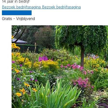
14 jaar in bedrijf
Bezoek bedrijfspagina
Bezoek bedrijfspagina
Vergelijk offertes
Gratis - Vrijblijvend