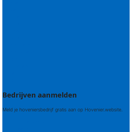
Flevoland
Friesland
Gelderland
Groningen
Overijssel
Limburg
Noord-Brabant
Noord-Holland
Utrecht
Zuid-Holland
Zeeland
Alle steden
Bedrijven aanmelden
Meld je hoveniersbedrijf gratis aan op Hovenier.website.
Hovenier leads kopen
Bedrijf aanmelden