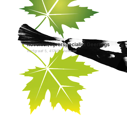
hovenier/vijverspecialist Geerlings
Korfgraaf 5, 4174GL Hellouw