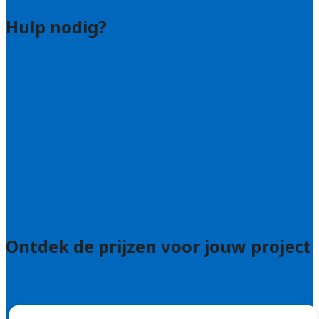
Hulp nodig?
Contact
Bel 085 005 0242
Wie zijn wij?
Uitleg over de offerteservice
Hulp nodig bij je aanvraag?
Welke kwaliteitseisen stellen we?
Hoe doen we onderzoek naar hoveniers?
Veelgestelde vragen: particulieren
Veelgestelde vragen: bedrijven
Ontdek de prijzen voor jouw project
Prijsadvies