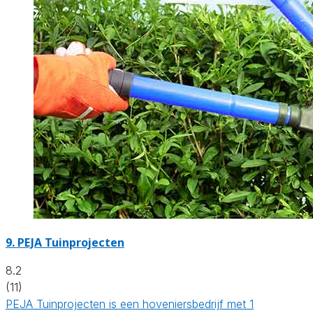
9.
PEJA Tuinprojecten
8.2
(11)
PEJA Tuinprojecten is een hoveniersbedrijf met 1