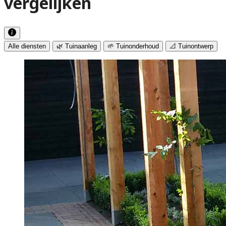
vergelijken
Alle diensten
🌿 Tuinaanleg
🌱 Tuinonderhoud
📐 Tuinontwerp