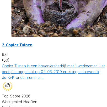
2.
Copier Tuinen
9.6
(30)
Copier Tuinen is een hoveniersbedrijf met 1 werknemer. Het
bedrijf is opgericht op 04-03-2019 en is ingeschreven bij
de KvK onder nummer…
Top Score 2026
Werkgebied Haaften