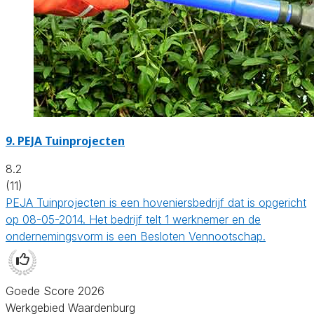
9.
PEJA Tuinprojecten
8.2
(11)
PEJA Tuinprojecten is een hoveniersbedrijf dat is opgericht
op 08-05-2014. Het bedrijf telt 1 werknemer en de
ondernemingsvorm is een Besloten Vennootschap.
Goede Score 2026
Werkgebied Waardenburg