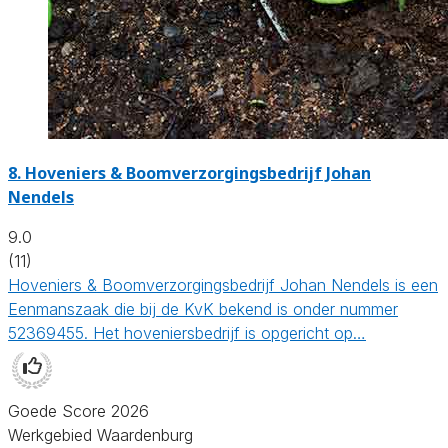
8.
Hoveniers & Boomverzorgingsbedrijf Johan
Nendels
9.0
(11)
Hoveniers & Boomverzorgingsbedrijf Johan Nendels is een
Eenmanszaak die bij de KvK bekend is onder nummer
52369455. Het hoveniersbedrijf is opgericht op…
Goede Score 2026
Werkgebied Waardenburg