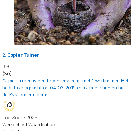
2.
Copier Tuinen
9.6
(30)
Copier Tuinen is een hoveniersbedrijf met 1 werknemer. Het
bedrijf is opgericht op 04-03-2019 en is ingeschreven bij
de KvK onder nummer…
Top Score 2026
Werkgebied Waardenburg