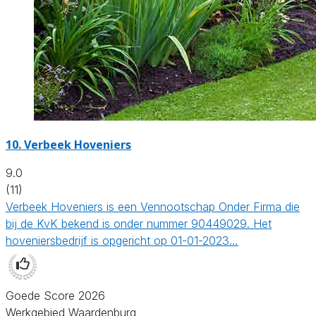
10.
Verbeek Hoveniers
9.0
(11)
Verbeek Hoveniers is een Vennootschap Onder Firma die
bij de KvK bekend is onder nummer 90449029. Het
hoveniersbedrijf is opgericht op 01-01-2023…
Goede Score 2026
Werkgebied Waardenburg