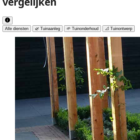
vergelijken
Alle diensten
🌿 Tuinaanleg
🌱 Tuinonderhoud
📐 Tuinontwerp