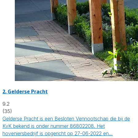
2.
Gelderse Pracht
9.2
(35)
Gelderse Pracht is een Besloten Vennootschap die bij de
KvK bekend is onder nummer 86802208. Het
hoveniersbedrijf is opgericht op 27-06-2022 en…