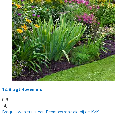
12.
Bragt Hoveniers
9.6
(4)
Bragt Hoveniers is een Eenmanszaak die bij de KvK