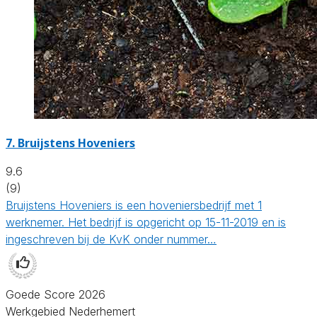
7.
Bruijstens Hoveniers
9.6
(9)
Bruijstens Hoveniers is een hoveniersbedrijf met 1
werknemer. Het bedrijf is opgericht op 15-11-2019 en is
ingeschreven bij de KvK onder nummer…
Goede Score 2026
Werkgebied Nederhemert