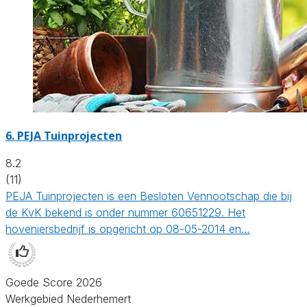
6.
PEJA Tuinprojecten
8.2
(11)
PEJA Tuinprojecten is een Besloten Vennootschap die bij
de KvK bekend is onder nummer 60651229. Het
hoveniersbedrijf is opgericht op 08-05-2014 en…
Goede Score 2026
Werkgebied Nederhemert