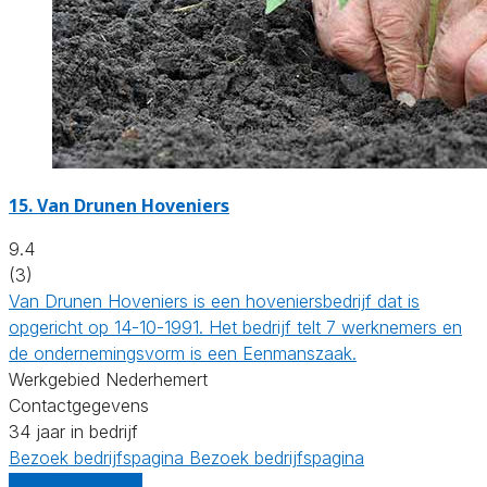
15.
Van Drunen Hoveniers
9.4
(3)
Van Drunen Hoveniers is een hoveniersbedrijf dat is
opgericht op 14-10-1991. Het bedrijf telt 7 werknemers en
de ondernemingsvorm is een Eenmanszaak.
Werkgebied Nederhemert
Contactgegevens
34 jaar in bedrijf
Bezoek bedrijfspagina
Bezoek bedrijfspagina
Vergelijk offertes