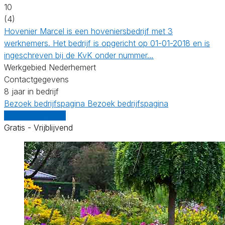
10
(4)
Hovenier Marcel is een hoveniersbedrijf met 3
werknemers. Het bedrijf is opgericht op 01-01-2018 en is
ingeschreven bij de KvK onder nummer…
Werkgebied Nederhemert
Contactgegevens
8 jaar in bedrijf
Bezoek bedrijfspagina
Bezoek bedrijfspagina
Vergelijk offertes
Gratis - Vrijblijvend