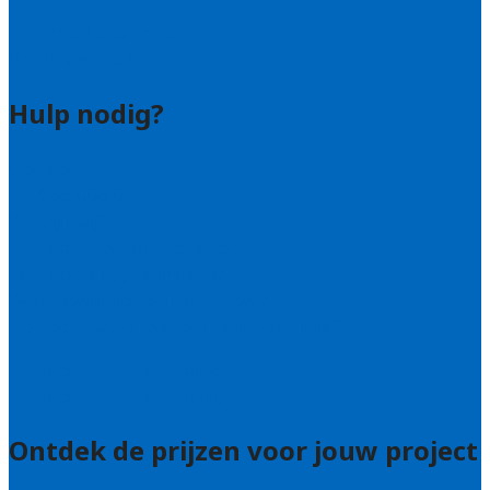
Hovenier leads kopen
Bedrijf aanmelden
Hulp nodig?
Contact
Bel 085 005 0242
Wie zijn wij?
Uitleg over de offerteservice
Hulp nodig bij je aanvraag?
Welke kwaliteitseisen stellen we?
Hoe doen we onderzoek naar hoveniers?
Veelgestelde vragen: particulieren
Veelgestelde vragen: bedrijven
Ontdek de prijzen voor jouw project