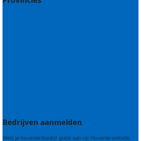
Drenthe
Flevoland
Friesland
Gelderland
Groningen
Overijssel
Limburg
Noord-Brabant
Noord-Holland
Utrecht
Zuid-Holland
Zeeland
Alle steden
Bedrijven aanmelden
Meld je hoveniersbedrijf gratis aan op Hovenier.website.