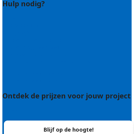
Hulp nodig?
Contact
Bel 085 005 0242
Wie zijn wij?
Uitleg over de offerteservice
Hulp nodig bij je aanvraag?
Welke kwaliteitseisen stellen we?
Hoe doen we onderzoek naar hoveniers?
Veelgestelde vragen: particulieren
Veelgestelde vragen: bedrijven
Ontdek de prijzen voor jouw project
Prijsadvies
Blijf op de hoogte!