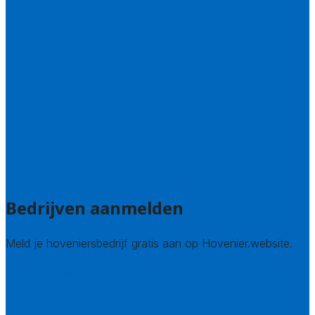
Friesland
Gelderland
Groningen
Overijssel
Limburg
Noord-Brabant
Noord-Holland
Utrecht
Zuid-Holland
Zeeland
Alle steden
Bedrijven aanmelden
Meld je hoveniersbedrijf gratis aan op Hovenier.website.
Hovenier leads kopen
Bedrijf aanmelden