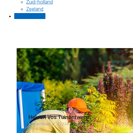
Zuid-holland
Zeeland
Gratis offertes
Heleen Vos Tuinontwerp
Marderhoek 4, 8223XA Lelystad