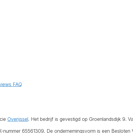
views
FAQ
ncie
Overijssel
. Het bedrijf is gevestigd op Groenlandsdijk 9. 
KvK-nummer 65561309. De ondernemingsvorm is een Besloten V