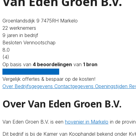
Van Eden Groen B.V.
Groenlandsdijk 9 7475RH Markelo
22 werknemers
9 jaren in bedrijf
Besloten Vennootschap
8.0
(4)
Op basis van
4 beoordelingen
van
1 bron
Gratis offertes vergelijken
Vergelijk offertes & bespaar op de kosten!
Over
Bedrijfsgegevens
Contactgegevens
Openingstijden
Re
Over Van Eden Groen B.V.
Van Eden Groen B.V. is een
hovenier in Markelo
in de provi
Dit bedrijf is bij de Kamer van Koophandel bekend onder 