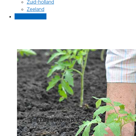
Zuid-holland
Zeeland
Gratis offertes
Van Eden Groen B.V.
Groenlandsdijk 9, 7475RH Markelo