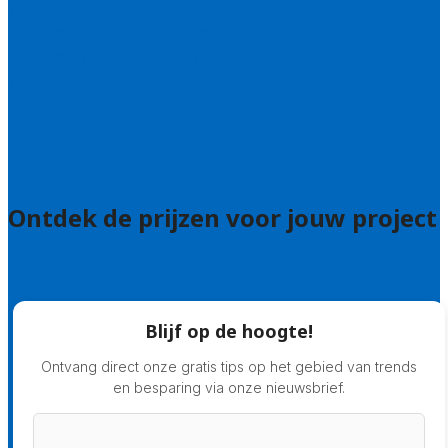
Wie zijn wij?
Uitleg over de offerteservice
Hulp nodig bij je aanvraag?
Welke kwaliteitseisen stellen we?
Hoe doen we onderzoek naar hoveniers?
Veelgestelde vragen: particulieren
Veelgestelde vragen: bedrijven
Ontdek de prijzen voor jouw project
Prijsadvies
Blijf op de hoogte!
Ontvang direct onze gratis tips op het gebied van trends
en besparing via onze nieuwsbrief.