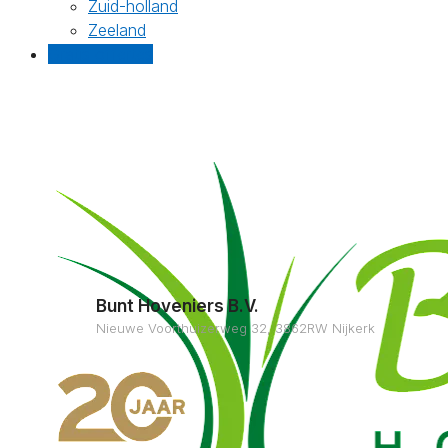
Zuid-holland
Zeeland
Gratis offertes
Bunt Hoveniers B.V.
Nieuwe Voorthuizerweg 32, 3862RW Nijkerk