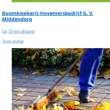
Boomkwekerij-Hoveniersbedrijf G. V.
Middendorp
Op 1.6 km afstand
Toon profiel