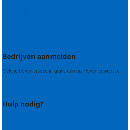
Limburg
Noord-Brabant
Noord-Holland
Utrecht
Zuid-Holland
Zeeland
Alle steden
Bedrijven aanmelden
Meld je hoveniersbedrijf gratis aan op Hovenier.website.
Hovenier leads kopen
Bedrijf aanmelden
Hulp nodig?
Contact
Bel 085 005 0242