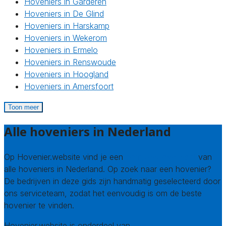
Hoveniers in Garderen
Hoveniers in De Glind
Hoveniers in Harskamp
Hoveniers in Wekerom
Hoveniers in Ermelo
Hoveniers in Renswoude
Hoveniers in Hoogland
Hoveniers in Amersfoort
Toon meer
Alle hoveniers in Nederland
Op Hovenier.website vind je een
compleet overzicht
van
alle hoveniers in Nederland. Op zoek naar een hovenier?
De bedrijven in deze gids zijn handmatig geselecteerd door
ons serviceteam, zodat het eenvoudig is om de beste
hovenier te vinden.
Hovenier.website is onderdeel van
Avato