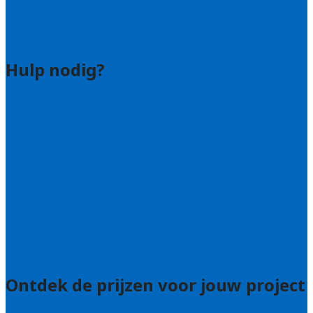
Hovenier leads kopen
Bedrijf aanmelden
Hulp nodig?
Contact
Bel 085 005 0242
Wie zijn wij?
Uitleg over de offerteservice
Hulp nodig bij je aanvraag?
Welke kwaliteitseisen stellen we?
Hoe doen we onderzoek naar hoveniers?
Veelgestelde vragen: particulieren
Veelgestelde vragen: bedrijven
Ontdek de prijzen voor jouw project