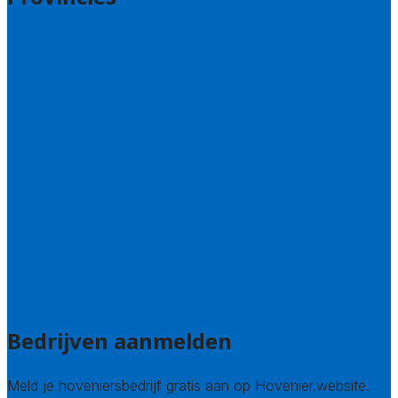
Drenthe
Flevoland
Friesland
Gelderland
Groningen
Overijssel
Limburg
Noord-Brabant
Noord-Holland
Utrecht
Zuid-Holland
Zeeland
Alle steden
Bedrijven aanmelden
Meld je hoveniersbedrijf gratis aan op Hovenier.website.