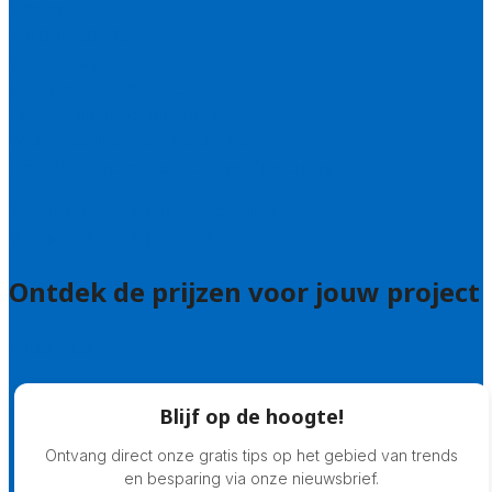
Contact
Bel 085 005 0242
Wie zijn wij?
Uitleg over de offerteservice
Hulp nodig bij je aanvraag?
Welke kwaliteitseisen stellen we?
Hoe doen we onderzoek naar hoveniers?
Veelgestelde vragen: particulieren
Veelgestelde vragen: bedrijven
Ontdek de prijzen voor jouw project
Prijsadvies
Blijf op de hoogte!
Ontvang direct onze gratis tips op het gebied van trends
en besparing via onze nieuwsbrief.