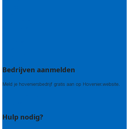
Groningen
Overijssel
Limburg
Noord-Brabant
Noord-Holland
Utrecht
Zuid-Holland
Zeeland
Alle steden
Bedrijven aanmelden
Meld je hoveniersbedrijf gratis aan op Hovenier.website.
Hovenier leads kopen
Bedrijf aanmelden
Hulp nodig?