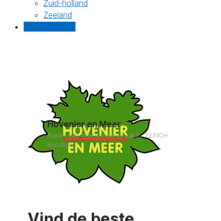
Zuid-holland
Zeeland
Gratis offertes
Hovenier en Meer
Baron van Wassenaarstraat 8, 2231CH
Rijnsburg
Vind de beste