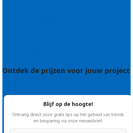
Bel 085 005 0242
Wie zijn wij?
Uitleg over de offerteservice
Hulp nodig bij je aanvraag?
Welke kwaliteitseisen stellen we?
Hoe doen we onderzoek naar hoveniers?
Veelgestelde vragen: particulieren
Veelgestelde vragen: bedrijven
Ontdek de prijzen voor jouw project
Prijsadvies
Blijf op de hoogte!
Ontvang direct onze gratis tips op het gebied van trends
en besparing via onze nieuwsbrief.