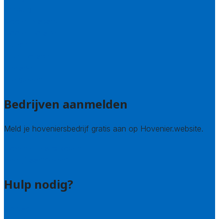
Limburg
Noord-Brabant
Noord-Holland
Utrecht
Zuid-Holland
Zeeland
Alle steden
Bedrijven aanmelden
Meld je hoveniersbedrijf gratis aan op Hovenier.website.
Hovenier leads kopen
Bedrijf aanmelden
Hulp nodig?
Contact