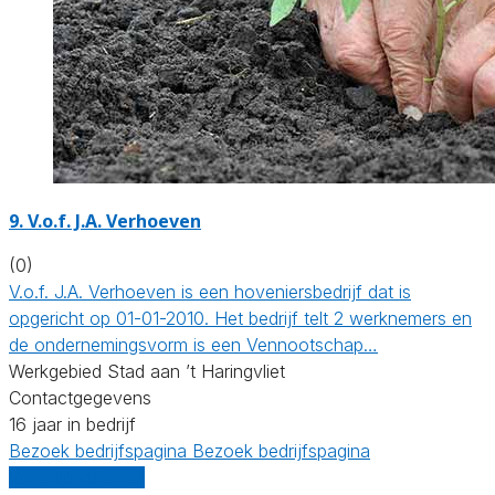
9.
V.o.f. J.A. Verhoeven
(0)
V.o.f. J.A. Verhoeven is een hoveniersbedrijf dat is
opgericht op 01-01-2010. Het bedrijf telt 2 werknemers en
de ondernemingsvorm is een Vennootschap…
Werkgebied Stad aan ’t Haringvliet
Contactgegevens
16 jaar in bedrijf
Bezoek bedrijfspagina
Bezoek bedrijfspagina
Vergelijk offertes