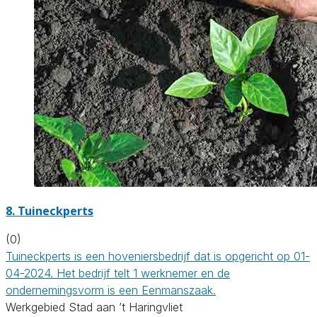
8.
Tuineckperts
(0)
Tuineckperts is een hoveniersbedrijf dat is opgericht op 01-
04-2024. Het bedrijf telt 1 werknemer en de
ondernemingsvorm is een Eenmanszaak.
Werkgebied Stad aan ’t Haringvliet