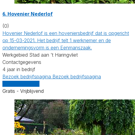
6.
Hovenier Nederlof
(0)
Hovenier Nederlof is een hoveniersbedrijf dat is opgericht
op 15-03-2021. Het bedrijf telt 1 werknemer en de
ondernemingsvorm is een Eenmanszaak.
Werkgebied Stad aan ’t Haringvliet
Contactgegevens
4 jaar in bedrijf
Bezoek bedrijfspagina
Bezoek bedrijfspagina
Vergelijk offertes
Gratis - Vrijblijvend