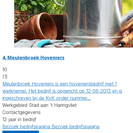
4.
Meulenbroek Hoveniers
10
(1)
Meulenbroek Hoveniers is een hoveniersbedrijf met 1
werknemer. Het bedrijf is opgericht op 12-06-2013 en is
ingeschreven bij de KvK onder nummer…
Werkgebied Stad aan ’t Haringvliet
Contactgegevens
12 jaar in bedrijf
Bezoek bedrijfspagina
Bezoek bedrijfspagina