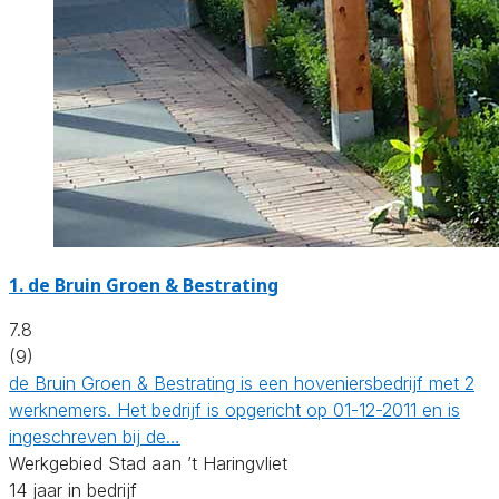
1.
de Bruin Groen & Bestrating
7.8
(9)
de Bruin Groen & Bestrating is een hoveniersbedrijf met 2
werknemers. Het bedrijf is opgericht op 01-12-2011 en is
ingeschreven bij de…
Werkgebied Stad aan ’t Haringvliet
14 jaar in bedrijf