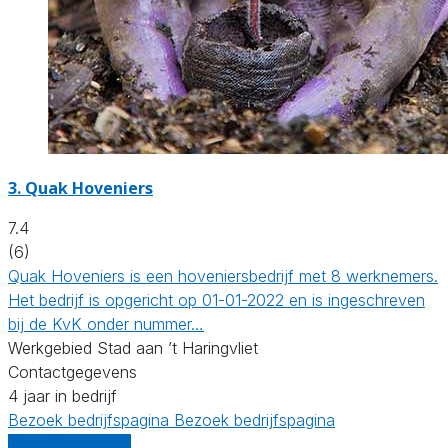
3.
Quak Hoveniers
7.4
(6)
Quak Hoveniers is een hoveniersbedrijf met 8 werknemers.
Het bedrijf is opgericht op 01-01-2022 en is ingeschreven
bij de KvK onder nummer…
Werkgebied Stad aan ’t Haringvliet
Contactgegevens
4 jaar in bedrijf
Bezoek bedrijfspagina
Bezoek bedrijfspagina
Vergelijk offertes