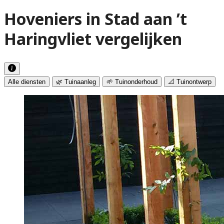
Hoveniers in Stad aan ’t
Haringvliet vergelijken
Alle diensten
🌿 Tuinaanleg
🌱 Tuinonderhoud
📐 Tuinontwerp