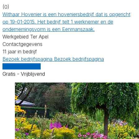
(0)
Withaar Hovenier is een hoveniersbedrijf dat is opgericht
op 19-01-2015. Het bedrijf telt 1 werknemer en de
ondernemingsvorm is een Eenmanszaak.
Werkgebied Ter Apel
Contactgegevens
11 jaar in bedrijf
Bezoek bedrijfspagina
Bezoek bedrijfspagina
Vergelijk offertes
Gratis - Vrijblijvend