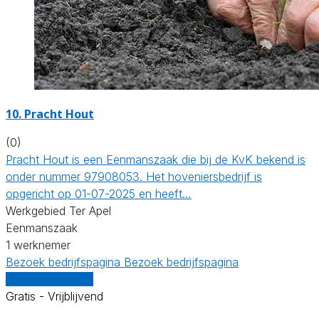
10.
Pracht Hout
(0)
Pracht Hout is een Eenmanszaak die bij de KvK bekend is
onder nummer 97908053. Het hoveniersbedrijf is
opgericht op 01-07-2025 en heeft…
Werkgebied Ter Apel
Eenmanszaak
1 werknemer
Bezoek bedrijfspagina
Bezoek bedrijfspagina
Vergelijk offertes
Gratis - Vrijblijvend