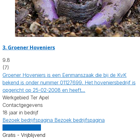
3.
Groener Hoveniers
9.8
(7)
Groener Hoveniers is een Eenmanszaak die bij de KvK
bekend is onder nummer 01127699. Het hoveniersbedrijf is
opgericht op 25-02-2008 en heeft…
Werkgebied Ter Apel
Contactgegevens
18 jaar in bedrijf
Bezoek bedrijfspagina
Bezoek bedrijfspagina
Vergelijk offertes
Gratis - Vrijblijvend