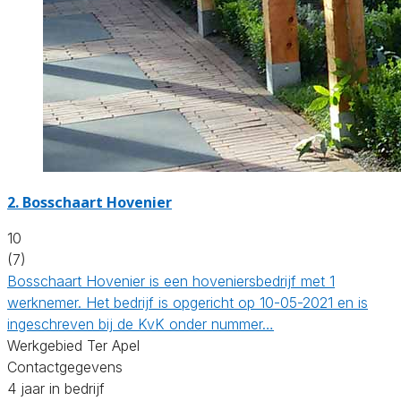
2.
Bosschaart Hovenier
10
(7)
Bosschaart Hovenier is een hoveniersbedrijf met 1
werknemer. Het bedrijf is opgericht op 10-05-2021 en is
ingeschreven bij de KvK onder nummer…
Werkgebied Ter Apel
Contactgegevens
4 jaar in bedrijf