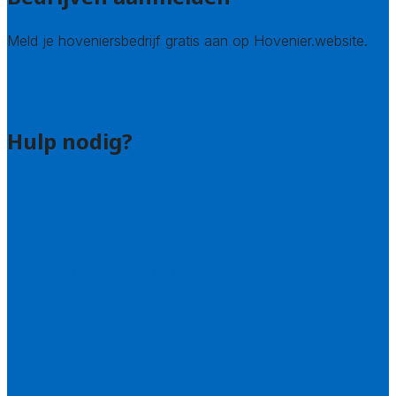
Meld je hoveniersbedrijf gratis aan op Hovenier.website.
Hovenier leads kopen
Bedrijf aanmelden
Hulp nodig?
Contact
Bel 085 005 0242
Wie zijn wij?
Uitleg over de offerteservice
Hulp nodig bij je aanvraag?
Welke kwaliteitseisen stellen we?
Hoe doen we onderzoek naar hoveniers?
Veelgestelde vragen: particulieren
Veelgestelde vragen: bedrijven