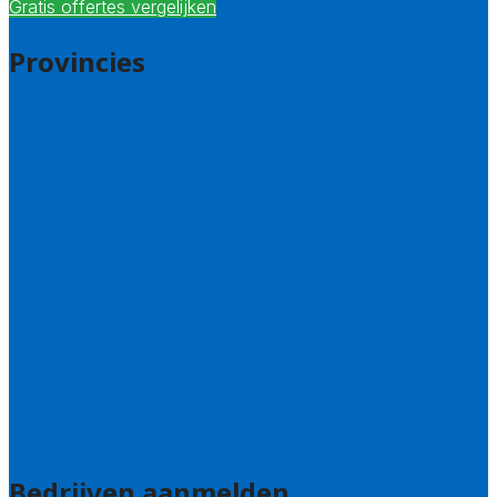
Gratis offertes vergelijken
Provincies
Drenthe
Flevoland
Friesland
Gelderland
Groningen
Overijssel
Limburg
Noord-Brabant
Noord-Holland
Utrecht
Zuid-Holland
Zeeland
Alle steden
Bedrijven aanmelden