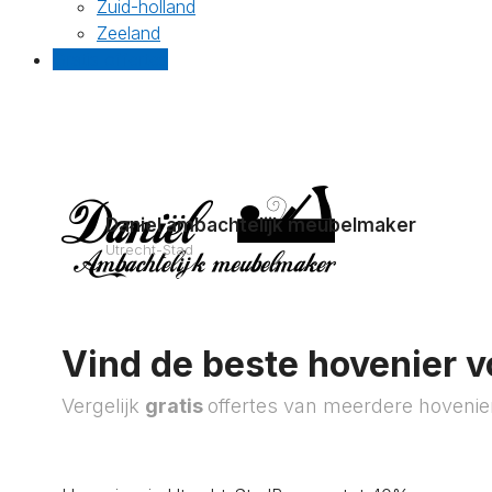
Zuid-holland
Zeeland
Gratis offertes
Daniel ambachtelijk meubelmaker
Utrecht-Stad
Vind de beste hovenier v
Vergelijk
gratis
offertes van meerdere hovenie