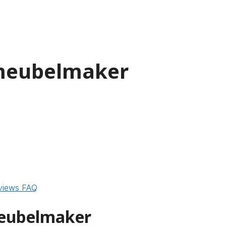
 meubelmaker
views
FAQ
meubelmaker