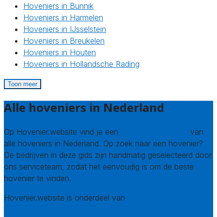
Hoveniers in Bunnik
Hoveniers in Harmelen
Hoveniers in IJsselstein
Hoveniers in Breukelen
Hoveniers in Houten
Hoveniers in Hollandsche Rading
Toon meer
Alle hoveniers in Nederland
Op Hovenier.website vind je een
compleet overzicht
van
alle hoveniers in Nederland. Op zoek naar een hovenier?
De bedrijven in deze gids zijn handmatig geselecteerd door
ons serviceteam, zodat het eenvoudig is om de beste
hovenier te vinden.
Hovenier.website is onderdeel van
Avato