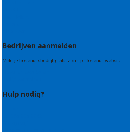
Noord-Holland
Utrecht
Zuid-Holland
Zeeland
Alle steden
Bedrijven aanmelden
Meld je hoveniersbedrijf gratis aan op Hovenier.website.
Hovenier leads kopen
Bedrijf aanmelden
Hulp nodig?
Contact
Bel 085 005 0242
Wie zijn wij?
Uitleg over de offerteservice