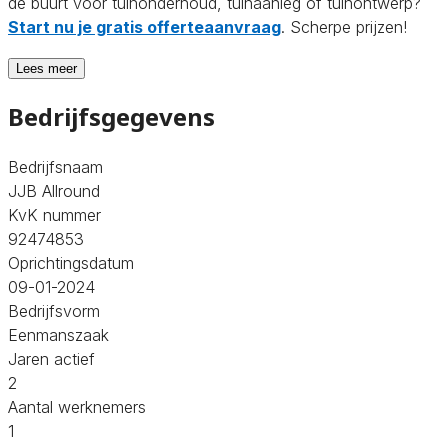
de buurt voor tuinonderhoud, tuinaanleg of tuinontwerp?
Start nu je gratis offerteaanvraag
. Scherpe prijzen!
Lees meer
Bedrijfsgegevens
Bedrijfsnaam
JJB Allround
KvK nummer
92474853
Oprichtingsdatum
09-01-2024
Bedrijfsvorm
Eenmanszaak
Jaren actief
2
Aantal werknemers
1