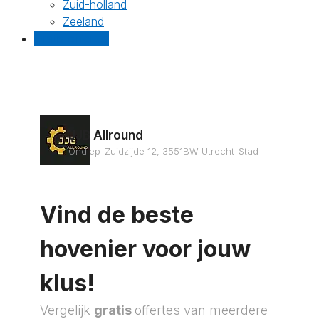
Zuid-holland
Zeeland
Gratis offertes
JJB Allround
Ondiep-Zuidzijde 12, 3551BW Utrecht-Stad
Vind de beste
hovenier voor jouw
klus!
Vergelijk
gratis
offertes van meerdere